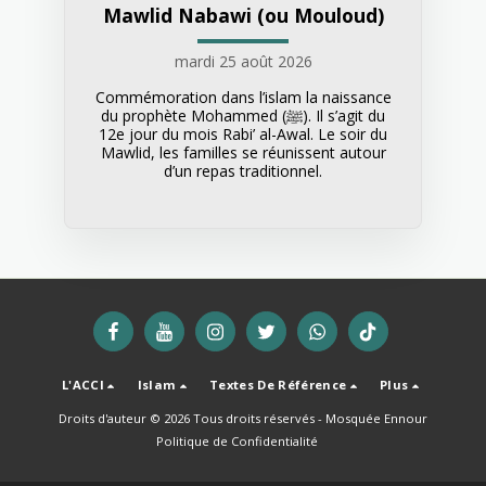
Mawlid Nabawi (ou Mouloud)
mardi 25 août 2026
Commémoration dans l’islam la naissance
du prophète Mohammed (ﷺ). Il s’agit du
12e jour du mois Rabi’ al-Awal. Le soir du
Mawlid, les familles se réunissent autour
d’un repas traditionnel.
L'ACCI
Islam
Textes De Référence
Plus
Droits d'auteur © 2026 Tous droits réservés -
Mosquée Ennour
Politique de Confidentialité