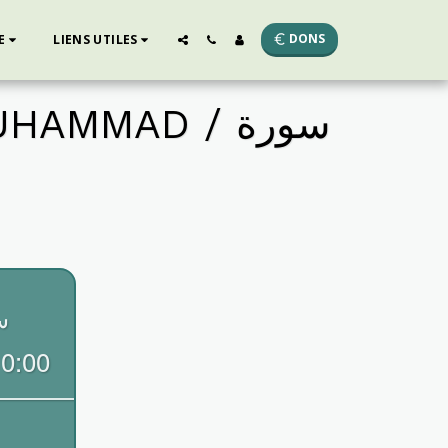
DONS
E
LIENS UTILES
MMAD / سورة